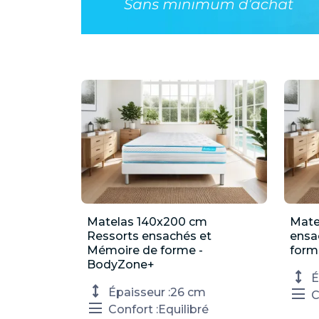
Matelas 140x200 cm

Mate
Aperçu rapide
Ressorts ensachés et
ensa
Mémoire de forme -
form
BodyZone+
É
Épaisseur :
26 cm
C
Confort :
Equilibré