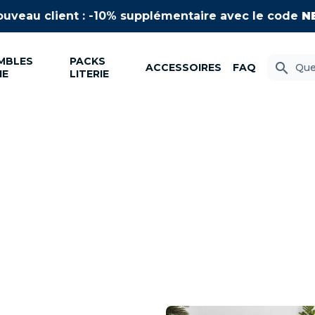
uveau client : -10% supplémentaire avec le code
N
MBLES
PACKS
search
ACCESSOIRES
FAQ
IE
LITERIE