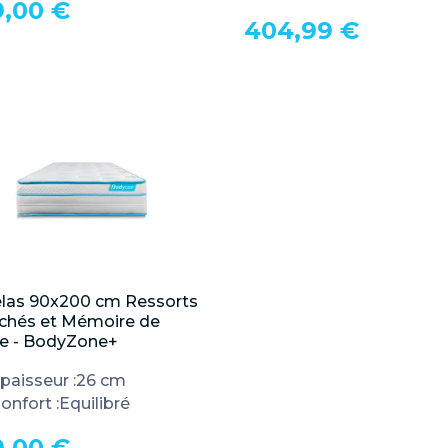
9,00 €
404,99 €
las 90x200 cm Ressorts

Aperçu rapide
chés et Mémoire de
e - BodyZone+
paisseur :
26 cm
onfort :
Equilibré
9,00 €