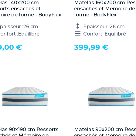
las 140x200 cm

Matelas 160x200 cm Res

Aperçu rapide
Aperçu rapide
orts ensachés et
ensachés et Mémoire de
ire de forme - BodyFlex
forme - BodyFlex
paisseur :
26 cm
Épaisseur :
26 cm
onfort :
Equilibré
Confort :
Equilibré
9,00 €
399,99 €
las 90x190 cm Ressorts

Matelas 90x200 cm Ress

Aperçu rapide
Aperçu rapide
chés et Mémoire de
ensachés et Mémoire de