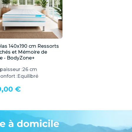
las 140x190 cm Ressorts

Aperçu rapide
chés et Mémoire de
e - BodyZone+
paisseur :
26 cm
onfort :
Equilibré
9,00 €