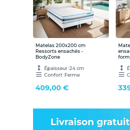
Matelas 200x200 cm

Mate
Aperçu rapide
Ressorts ensachés -
ensa
BodyZone
form
Épaisseur :
24 cm
É
Confort :
Ferme
C
409,00 €
33