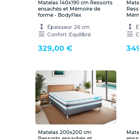
Matelas 140x190 cm Ressorts

Mate
Aperçu rapide
ensachés et Mémoire de
Ress
forme - BodyFlex
Mémo
Épaisseur :
26 cm
É
Confort :
Equilibré
C
329,00 €
34
Matelas 200x200 cm

Mate
Aperçu rapide
Ressorts ensachés et
ensa