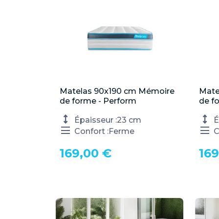
Matelas 90x190 cm Mémoire

Mate
Aperçu rapide
de forme - Perform
de f
Épaisseur :
23 cm
É
Confort :
Ferme
C
169,00 €
169