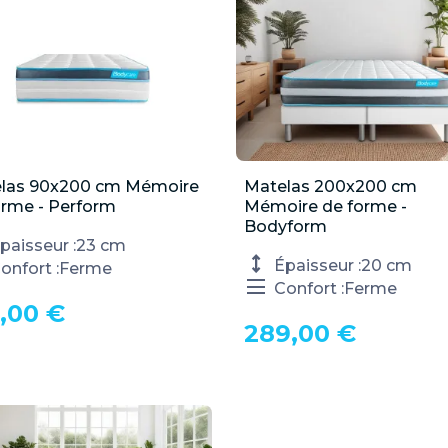
las 90x200 cm Mémoire

Matelas 200x200 cm

Aperçu rapide
Aperçu rapide
orme - Perform
Mémoire de forme -
Bodyform
paisseur :
23 cm
Épaisseur :
20 cm
onfort :
Ferme
Confort :
Ferme
,00 €
289,00 €