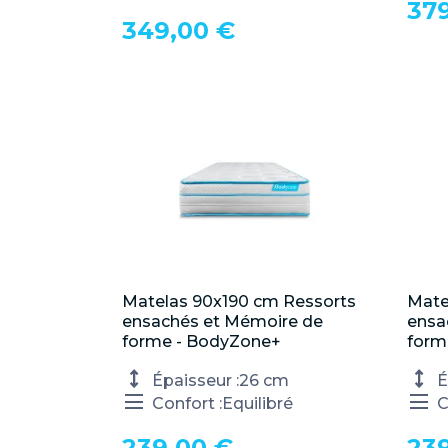
37
349,00 €
Matelas 90x190 cm Ressorts

Mate
Aperçu rapide
ensachés et Mémoire de
ensa
forme - BodyZone+
form
Épaisseur :
26 cm
É
Confort :
Equilibré
C
239,00 €
23