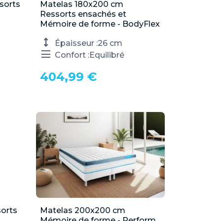
sorts
Matelas 180x200 cm

Aperçu rapide
Ressorts ensachés et
Mémoire de forme - BodyFlex
Épaisseur :
26 cm
Confort :
Equilibré
404,99 €
orts
Matelas 200x200 cm

Aperçu rapide
Mémoire de forme - Perform