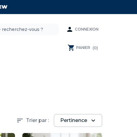
EW

CONNEXION
shopping_cart
PANIER
(0)
sort
expand_more
Trier par :
Pertinence