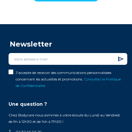
Newsletter
J'accepte de recevoir des communications personnalisées
concernant les actualités et promotions.
Consultez la Politique
de Confidentialité
.
Une question ?
Chez Bodycare nous sommes à votre écoute du Lundi au Vendredi
de 9h à 12h30 et de 14h à 17h30 !
call
02 30 96 06 29