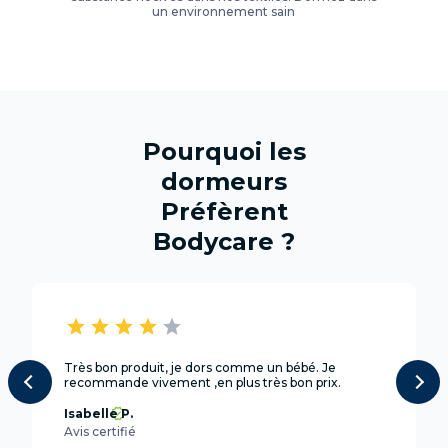
un environnement sain
Pourquoi les
dormeurs
Préfèrent
Bodycare ?
star
star
star
star
star
Très bon produit, je dors comme un bébé. Je
recommande vivement ,en plus très bon prix.
Isabelle P.
Avis certifié