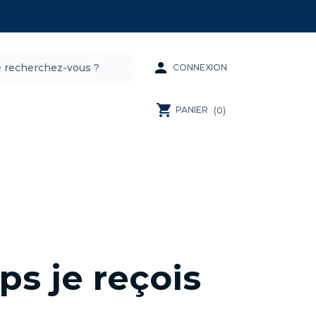

CONNEXION
shopping_cart
PANIER
(0)
s je reçois