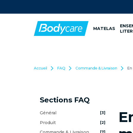
ENSE
MATELAS
LITER
Accueil
FAQ
Commande & Livraison
En
Sections FAQ
E
Général
[3]
Produit
[2]
Commande & Livraison
[7]