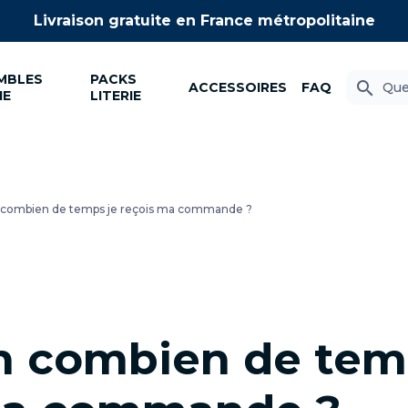
Livraison gratuite
en France métropolitaine
MBLES
PACKS
search
ACCESSOIRES
FAQ
IE
LITERIE
 combien de temps je reçois ma commande ?
n combien de temp