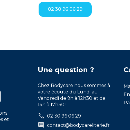
02 30 96 06 29
Une question ?
C
Chez Bodycare nous sommes à
Ma
votre écoute du Lundi au
En
Vendredi de 9h à 12h30 et de
Pa
14h à 17h30 !
ons
call
02 30 96 06 29
s et
comment
contact@bodycareliterie.fr