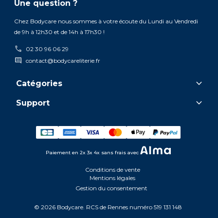
Une question ?
Chez Bodycare nous sommes à votre écoute du Lundi au Vendredi
de 9h à 12h30 et de 14h à 17h30 !
call
02 30 96 06 29
comment
contact@bodycareliterie.fr
keyboard_arrow_down
Catégories
keyboard_arrow_down
Support
Paiement en 2x 3x 4x sans frais avec
Conditions de vente
Mentions légales
Gestion du consentement
© 2026 Bodycare. RCS de Rennes numéro 519 131 148