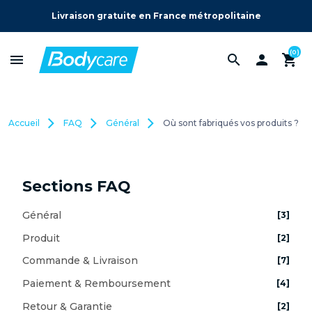
Livraison gratuite
en France métropolitaine
(0)
menu
search

shopping_cart
Accueil
FAQ
Général
Où sont fabriqués vos produits ?
Sections FAQ
Général
[3]
Produit
[2]
Commande & Livraison
[7]
Paiement & Remboursement
[4]
Retour & Garantie
[2]