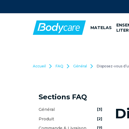
Livraison gratuite
en France métropol
ENSE
MATELAS
LITER
Accueil
FAQ
Général
Disposez-vous d’
Sections FAQ
D
Général
[3]
Produit
[2]
Commande & Livraison
[7]