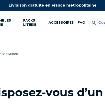
itaine
MBLES
PACKS
search
ACCESSOIRES
FAQ
IE
LITERIE
un showroom ?
isposez-vous d’u