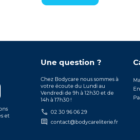
Une question ?
C
Chez Bodycare nous sommes à
Ma
votre écoute du Lundi au
En
Vendredi de 9h à 12h30 et de
Pa
14h à 17h30 !
ons
call
02 30 96 06 29
s et
comment
contact@bodycareliterie.fr