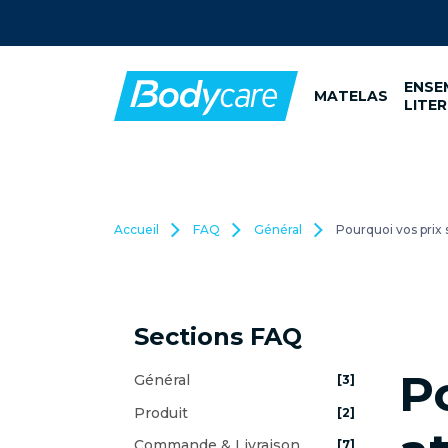
ENSE
MATELAS
LITER
Accueil
FAQ
Général
Pourquoi vos prix s
Sections FAQ
P
Général
[3]
Produit
[2]
Commande & Livraison
[7]