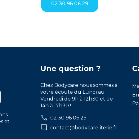
02 30 96 06 29
Une question ?
C
Chez Bodycare nous sommes à
Ma
votre écoute du Lundi au
En
Vendredi de 9h à 12h30 et de
Pa
14h à 17h30 !
ons
call
02 30 96 06 29
s et
comment
contact@bodycareliterie.fr