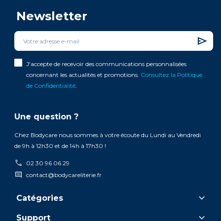
Newsletter
J'accepte de recevoir des communications personnalisées
concernant les actualités et promotions.
Consultez la Politique
de Confidentialité
.
Une question ?
Chez Bodycare nous sommes à votre écoute du Lundi au Vendredi
de 9h à 12h30 et de 14h à 17h30 !
call
02 30 96 06 29
comment
contact@bodycareliterie.fr
keyboard_arrow_down
Catégories
keyboard_arrow_down
Support