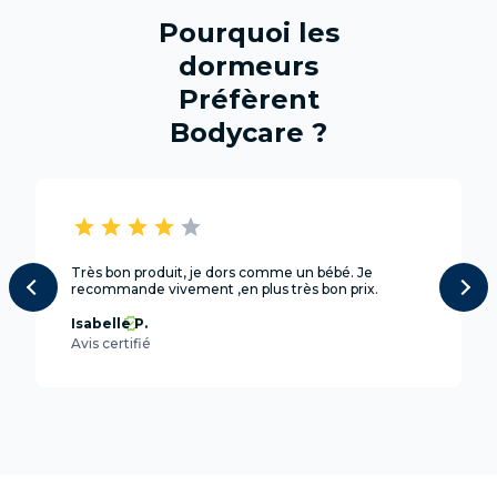
Pourquoi les
dormeurs
Préfèrent
Bodycare ?
star
star
star
star
star
Très bon produit, je dors comme un bébé. Je
recommande vivement ,en plus très bon prix.
Isabelle P.
Avis certifié