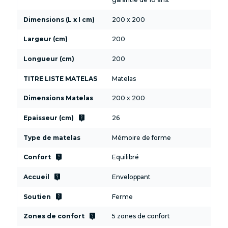
Dimensions (L x l cm)
200 x 200
Largeur (cm)
200
Longueur (cm)
200
TITRE LISTE MATELAS
Matelas
Dimensions Matelas
200 x 200
live_help
Epaisseur (cm)
26
Type de matelas
Mémoire de forme
live_help
Confort
Equilibré
live_help
Accueil
Enveloppant
live_help
Soutien
Ferme
live_help
Zones de confort
5 zones de confort