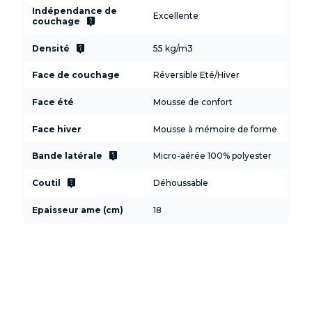
Indépendance de
Excellente
live_help
couchage
live_help
Densité
55 kg/m3
Face de couchage
Réversible Eté/Hiver
Face été
Mousse de confort
Face hiver
Mousse à mémoire de forme
live_help
Bande latérale
Micro-aérée 100% polyester
live_help
Coutil
Déhoussable
Epaisseur ame (cm)
18