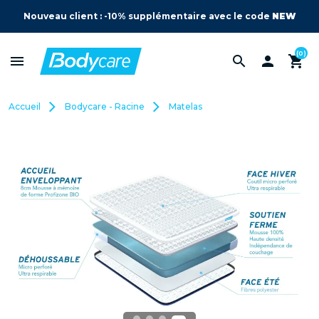
Nouveau client : -10% supplémentaire avec le code
NEW
(0)
menu
search

shopping_cart
Accueil
Bodycare - Racine
Matelas