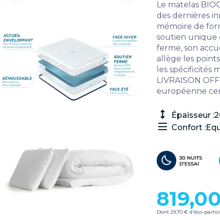
Le matelas BIO
des dernières i
mémoire de forme
soutien unique 
ferme, son accu
allège les poin
les spécificités
LIVRAISON OFFER
européenne cert
Épaisseur :
2
Confort :
Equ
819,0
Dont 29,70 € d'éco-partic