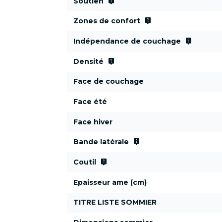
live_help
Soutien
live_help
Zones de confort
live_help
Indépendance de couchage
live_help
Densité
Face de couchage
Face été
Face hiver
live_help
Bande latérale
live_help
Coutil
Epaisseur ame (cm)
TITRE LISTE SOMMIER