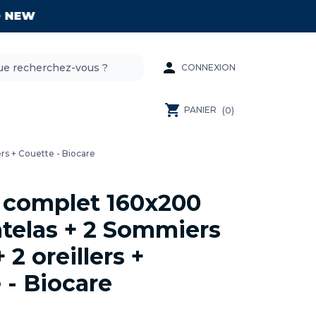
EW

CONNEXION
shopping_cart
PANIER
(0)
rs + Couette - Biocare
t complet 160x200
telas + 2 Sommiers
 2 oreillers +
 - Biocare