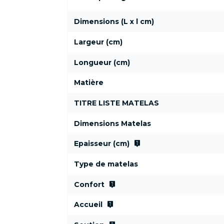
Dimensions (L x l cm)
Largeur (cm)
Longueur (cm)
Matière
TITRE LISTE MATELAS
Dimensions Matelas
live_help
Epaisseur (cm)
Type de matelas
live_help
Confort
live_help
Accueil