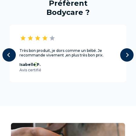
Préfèrent
Bodycare ?
star
star
star
star
star
Très bon produit, je dors comme un bébé. Je
recommande vivement ,en plus très bon prix.
Isabelle P.
Avis certifié