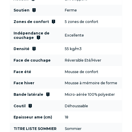
live_help
Soutien
Ferme
live_help
Zones de confort
5 zones de confort
Indépendance de
Excellente
live_help
couchage
live_help
Densité
55 kg/m3
Face de couchage
Réversible Eté/Hiver
Face été
Mousse de confort
Face hiver
Mousse à mémoire de forme
live_help
Bande latérale
Micro-aérée 100% polyester
live_help
Coutil
Déhoussable
Epaisseur ame (cm)
18
TITRE LISTE SOMMIER
Sommier