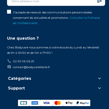
J'accepte de recevoir des communications personnalisées
concernant les actualités et promotions.
Consultez la Politique
de Confidentialité
.
Une question ?
Chez Bodycare nous sommes à votre écoute du Lundi au Vendredi
de 9h à 12h30 et de 14h à 17h30 !
call
02 30 96 06 29
comment
contact@bodycareliterie.fr
keyboard_arrow_down
Catégories
keyboard_arrow_down
Support