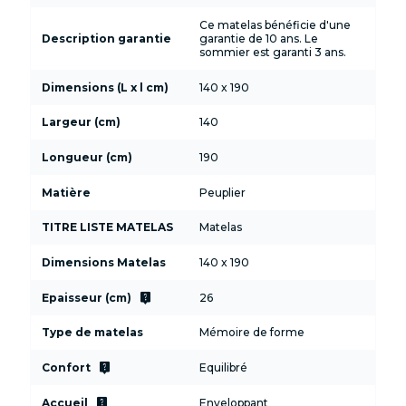
Ce matelas bénéficie d'une
Description garantie
garantie de 10 ans. Le
sommier est garanti 3 ans.
Dimensions (L x l cm)
140 x 190
Largeur (cm)
140
Longueur (cm)
190
Matière
Peuplier
TITRE LISTE MATELAS
Matelas
Dimensions Matelas
140 x 190
live_help
Epaisseur (cm)
26
Type de matelas
Mémoire de forme
live_help
Confort
Equilibré
live_help
Accueil
Enveloppant