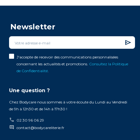
Newsletter
J'accepte de recevoir des communications personnalisées
concernant les actualités et promotions.
Consultez la Politique
de Confidentialité
.
Une question ?
Chez Bodycare nous sommes à votre écoute du Lundi au Vendredi
de 9h à 12h30 et de 14h à 17h30 !
call
02 30 96 06 29
comment
contact@bodycareliterie.fr