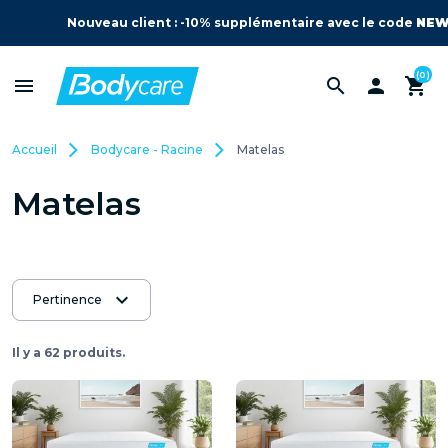
Nouveau client : -10% supplémentaire avec le code
NEW
(0)
menu
search

shopping_cart
Accueil
Bodycare - Racine
Matelas
Matelas
expand_more
Pertinence
Il y a 62 produits.