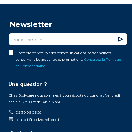
Newsletter
J'accepte de recevoir des communications personnalisées
concernant les actualités et promotions.
Consultez la Politique
de Confidentialité
.
Une question ?
Chez Bodycare nous sommes à votre écoute du Lundi au Vendredi
de 9h à 12h30 et de 14h à 17h30 !
call
02 30 96 06 29
comment
contact@bodycareliterie.fr