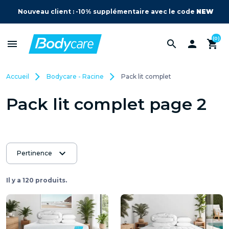
Nouveau client : -10% supplémentaire avec le code
NEW
(0)
menu
search

shopping_cart
Accueil
Bodycare - Racine
Pack lit complet
Pack lit complet page 2
expand_more
Pertinence
Il y a 120 produits.