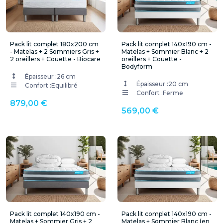
Pack lit complet 180x200 cm
Pack lit complet 140x190 cm -
- Matelas + 2 Sommiers Gris +
Matelas + Sommier Blanc + 2
2 oreillers + Couette - Biocare
oreillers + Couette -
Bodyform
Épaisseur :
26 cm
Épaisseur :
20 cm
Confort :
Equilibré
Confort :
Ferme
879,00 €
569,00 €
Pack lit complet 140x190 cm -
Pack lit complet 140x190 cm -
Matelas + Sommier Gris + 2
Matelas + Sommier Blanc (en