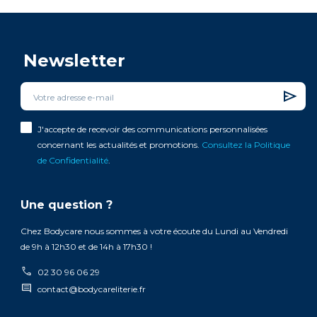
Newsletter
J'accepte de recevoir des communications personnalisées
concernant les actualités et promotions.
Consultez la Politique
de Confidentialité
.
Une question ?
Chez Bodycare nous sommes à votre écoute du Lundi au Vendredi
de 9h à 12h30 et de 14h à 17h30 !
call
02 30 96 06 29
comment
contact@bodycareliterie.fr