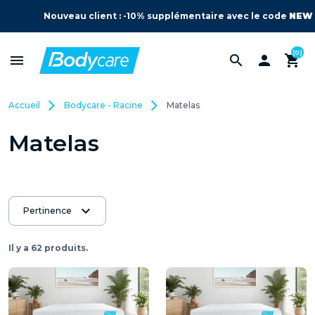
Nouveau client : -10% supplémentaire avec le code
NEW
(0)
menu
search

shopping_cart
Accueil
Bodycare - Racine
Matelas
Matelas
expand_more
Pertinence
Il y a 62 produits.